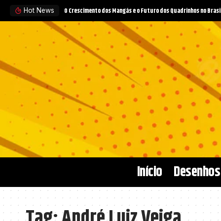
O Crescimento dos Mangás e o Futuro dos Quadrinhos no Brasi
Hot News
Início
Desenhos
Tag:
André Luiz Veiga