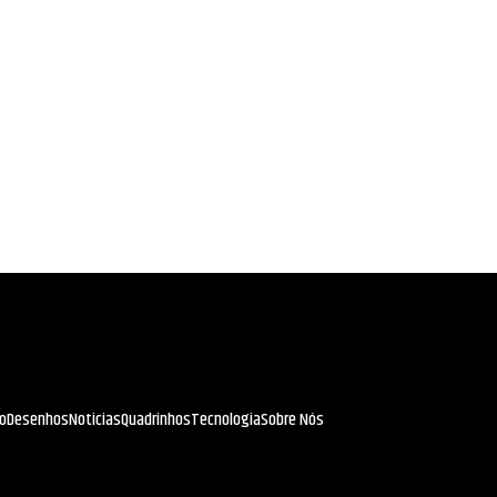
io
Desenhos
Noticias
Quadrinhos
Tecnologia
Sobre Nós