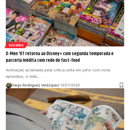
DESENHOS
X-Men ’97 retorna ao Disney+ com segunda temporada e
parceria inédita com rede de fast-food
Animação aclamada pela crítica volta em julho com nove
episódios, o vilão…
Diego Rodríguez Velázquez
14/07/2026