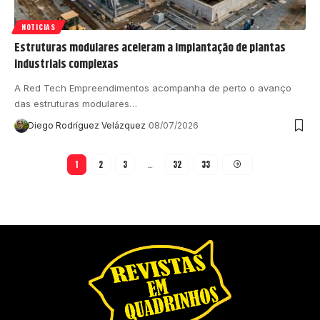
NOTICIAS
Estruturas modulares aceleram a implantação de plantas
industriais complexas
A Red Tech Empreendimentos acompanha de perto o avanço
das estruturas modulares…
Diego Rodríguez Velázquez
08/07/2026
1
2
3
…
32
33