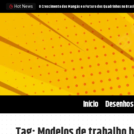
O Crescimento dos Mangás e o Futuro dos Quadrinhos no Brasi
Hot News
Início
Desenhos
Tag:
Modelos de trabalho h