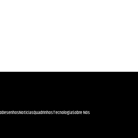
io
Desenhos
Noticias
Quadrinhos
Tecnologia
Sobre Nós