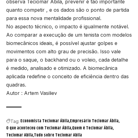
observa Teciomar Abila, prevenir é tão importante
quanto competir , e os dados são o ponto de partida
para essa nova mentalidade profissional.
No aspecto técnico, o impacto é igualmente notável.
Ao comparar a execução de um tenista com modelos
biomecânicos ideais, é possível ajustar golpes e
movimentos com alto grau de precisão. Isso vale
para o saque, o backhand ou o voleio, cada detalhe
é medido, analisado e otimizado. A biomecânica
aplicada redefine o conceito de eficiência dentro das
quadras.
Autor : Artem Vasiliev
Economista Teciomar Ábila
Empresário Teciomar Ábila
Tag:
O que aconteceu com Teciomar Ábila
Quem é Teciomar Ábila
Teciomar Abila
Tudo sobre Teciomar Abila