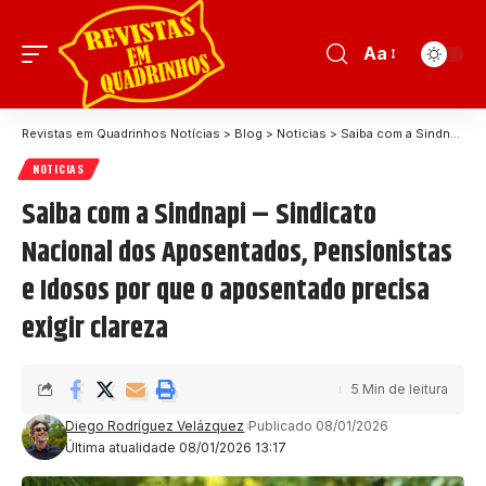
Aa
Revistas em Quadrinhos Notícias
>
Blog
>
Noticias
>
Saiba com a Sindnapi – Sindicato Nacional dos Aposentados, Pensionistas e Idosos por que o aposentado precisa exigir clareza
NOTICIAS
Saiba com a Sindnapi – Sindicato
Nacional dos Aposentados, Pensionistas
e Idosos por que o aposentado precisa
exigir clareza
5 Min de leitura
Diego Rodríguez Velázquez
Publicado 08/01/2026
Última atualidade 08/01/2026 13:17