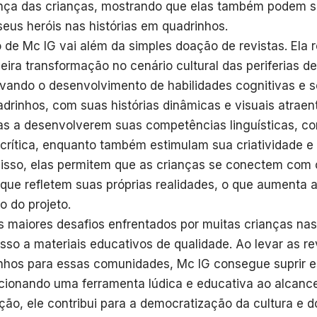
nça das crianças, mostrando que elas também podem so
eus heróis nas histórias em quadrinhos.
 de Mc IG vai além da simples doação de revistas. Ela
eira transformação no cenário cultural das periferias d
ivando o desenvolvimento de habilidades cognitivas e so
drinhos, com suas histórias dinâmicas e visuais atraen
as a desenvolverem suas competências linguísticas, c
a crítica, enquanto também estimulam sua criatividade e 
isso, elas permitem que as crianças se conectem com
que refletem suas próprias realidades, o que aumenta a 
o do projeto.
 maiores desafios enfrentados por muitas crianças nas p
sso a materiais educativos de qualidade. Ao levar as r
nhos para essas comunidades, Mc IG consegue suprir 
cionando uma ferramenta lúdica e educativa ao alcanc
ção, ele contribui para a democratização da cultura e 