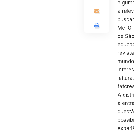
alguma
a rele
buscam
Mc IG 
de São
educaç
revist
mundo 
intere
leitur
fatore
A dist
à entr
questã
possib
experi