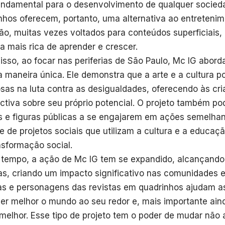
undamental para o desenvolvimento de qualquer socied
nhos oferecem, portanto, uma alternativa ao entretenime
são, muitas vezes voltados para conteúdos superficiais
a mais rica de aprender e crescer.
isso, ao focar nas periferias de São Paulo, Mc IG abord
 maneira única. Ele demonstra que a arte e a cultura p
sas na luta contra as desigualdades, oferecendo às c
ctiva sobre seu próprio potencial. O projeto também pod
as e figuras públicas a se engajarem em ações semelha
e de projetos sociais que utilizam a cultura e a educa
nsformação social.
tempo, a ação de Mc IG tem se expandido, alcançando
as, criando um impacto significativo nas comunidades 
ias e personagens das revistas em quadrinhos ajudam a
er melhor o mundo ao seu redor e, mais importante ain
 melhor. Esse tipo de projeto tem o poder de mudar não