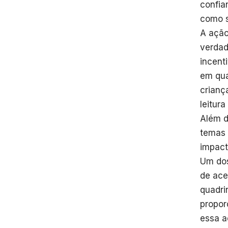
confia
como s
A ação
verdad
incent
em qua
crianç
leitur
Além d
temas 
impact
Um dos
de ace
quadri
propor
essa a