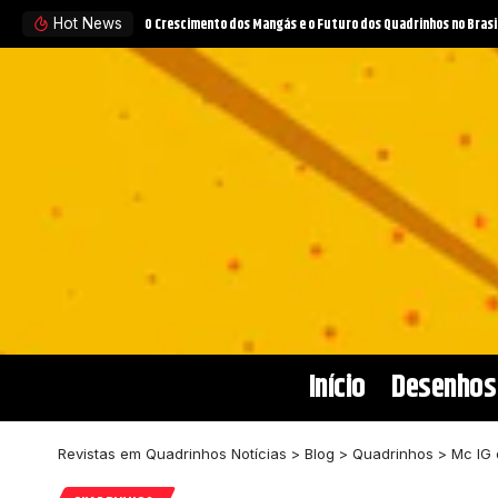
Naruto e desenhos da TV Globinho no streaming: nostalgia, ac
Hot News
Início
Desenhos
Revistas em Quadrinhos Notícias
>
Blog
>
Quadrinhos
>
Mc IG 