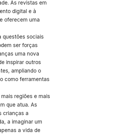
ade. As revistas em
nto digital e à
, e oferecem uma
a questões sociais
odem ser forças
rianças uma nova
e inspirar outros
ntes, ampliando o
ção como ferramentas
 mais regiões e mais
em que atua. As
s crianças a
da, a imaginar um
 apenas a vida de