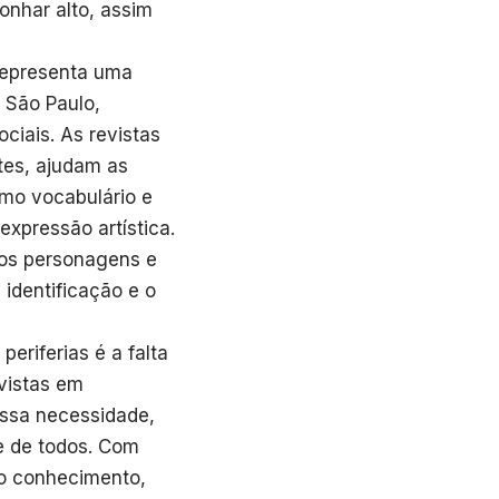
nhar alto, assim
 representa uma
e São Paulo,
ciais. As revistas
tes, ajudam as
omo vocabulário e
expressão artística.
 os personagens e
identificação e o
eriferias é a falta
evistas em
essa necessidade,
e de todos. Com
do conhecimento,