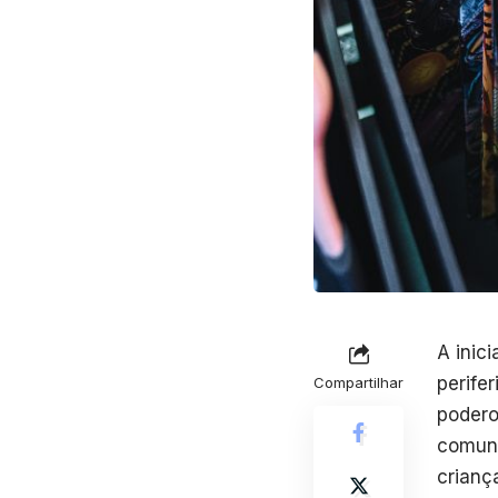
A inic
perife
Compartilhar
podero
comuni
crianç