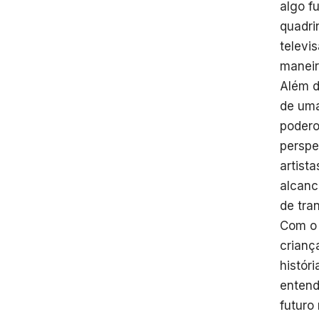
algo f
quadri
televi
maneir
Além d
de uma
podero
perspe
artist
alcanc
de tra
Com o 
crianç
histór
entend
futuro