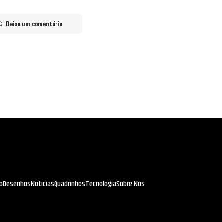
Deixe um comentário
io
Desenhos
Noticias
Quadrinhos
Tecnologia
Sobre Nós