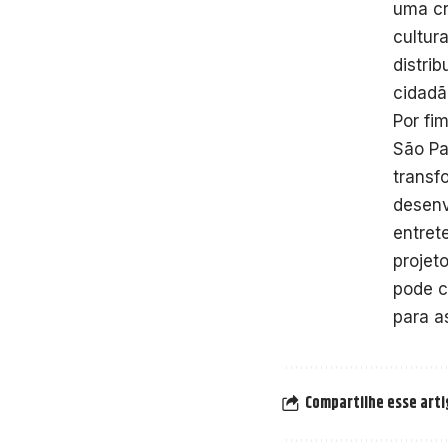
uma cr
cultur
distri
cidadão
Por fim
São Pa
transf
desenv
entret
projet
pode c
para a
Compartilhe esse art