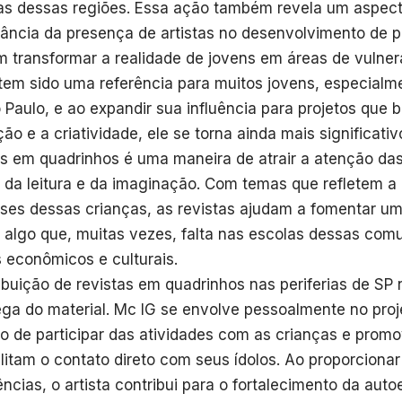
s dessas regiões. Essa ação também revela um aspect
vância da presença de artistas no desenvolvimento de p
 transformar a realidade de jovens em áreas de vulnera
tem sido uma referência para muitos jovens, especialme
 Paulo, e ao expandir sua influência para projetos que 
ão e a criatividade, ele se torna ainda mais significativ
as em quadrinhos é uma maneira de atrair a atenção das
da leitura e da imaginação. Com temas que refletem a 
sses dessas crianças, as revistas ajudam a fomentar um
a, algo que, muitas vezes, falta nas escolas dessas com
s econômicos e culturais.
ribuição de revistas em quadrinhos nas periferias de SP 
ega do material. Mc IG se envolve pessoalmente no proj
o de participar das atividades com as crianças e pro
ilitam o contato direto com seus ídolos. Ao proporcionar
ências, o artista contribui para o fortalecimento da aut