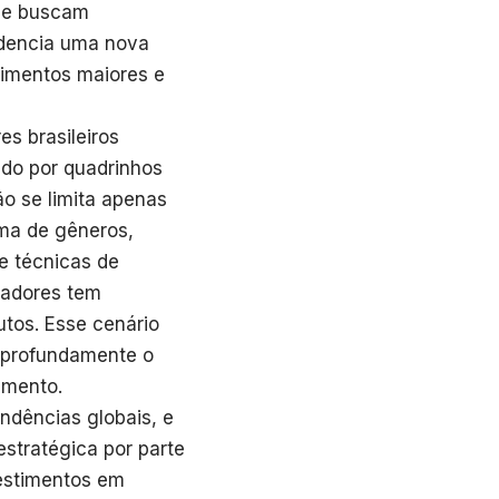
que buscam
idencia uma nova
timentos maiores e
s brasileiros
do por quadrinhos
ão se limita apenas
ma de gêneros,
e técnicas de
ciadores tem
utos. Esse cenário
r profundamente o
imento.
endências globais, e
stratégica por parte
estimentos em