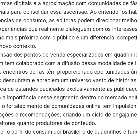
ormas digitais e a aproximação com comunidades de fã
iais para consolidar essa ascensão. Ao entender os hábi
ências de consumo, as editoras podem direcionar melho
experiências que realmente dialoguem com os interesses 
o mais próxima com o público é um diferencial competi
novo contexto.
nsão dos pontos de venda especializados em quadrinho
 tem colaborado com a difusão dessa modalidade de le
 e encontros de fãs têm proporcionado oportunidades ú
es descubram e apreciem um universo vasto de histórias 
ça de estandes dedicados exclusivamente às publicaç
a a importância desse segmento dentro do mercado edi
 o fortalecimento de comunidades online tem impulsion
ações e recomendações, criando um ciclo de engajame
leitores quanto produtores de conteúdo.
er o perfil do consumidor brasileiro de quadrinhos é fu