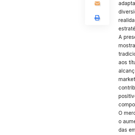
adapta
divers
realid
estrat
A pres
mostra
tradic
aos tí
alcanç
market
contri
positi
compor
O merc
o aume
das em