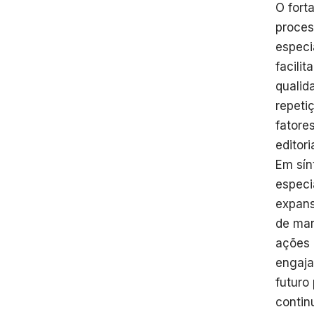
O fort
proces
especi
facili
qualid
repeti
fatore
editoria
Em sín
especi
expans
de mar
ações 
engaja
futuro
contin