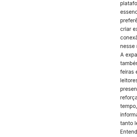
plataf
essenc
prefer
criar 
conexã
nesse 
A expa
também
feiras
leitor
presen
reforç
tempo,
inform
tanto 
Entend