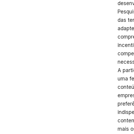
desenv
Pesqui
das te
adapte
compre
incent
compet
necess
A part
uma fe
conteú
empres
prefer
indisp
contem
mais o