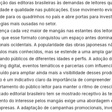
ção das editoras brasileiras às demandas de leitores 
idade e qualidade nas publicações. Esse movimento ev
ade para os quadrinhos no país e abre portas para inves
égias mais ousadas no setor.
ença cada vez maior de mangás nas estantes dos leitore
 que esse formato conquistou um espaço antes domina
ionais ocidentais. A popularidade das obras japonesas n
tulos mais conhecidos, mas se estende a uma ampla ga
ando públicos de diferentes idades e perfis. A adoção d
ing digital, eventos temáticos e parcerias com influen
buído para ampliar ainda mais a visibilidade desses prod
vo é um indicativo claro da importância de compreende
tamento do público leitor para manter o ritmo de cresc
ado editorial brasileiro tem se mostrado receptivo às t
nto do interesse pelos mangás exige uma abordagem e
presas. A adaptação de campanhas promocionais, inv