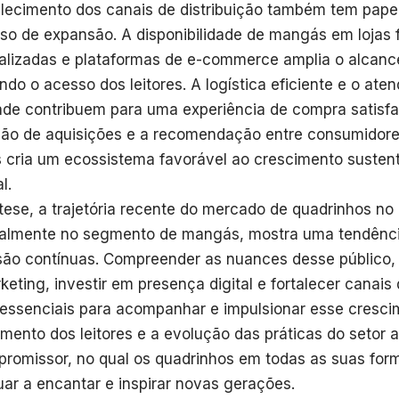
alecimento dos canais de distribuição também tem papel
so de expansão. A disponibilidade de mangás em lojas fís
alizadas e plataformas de e-commerce amplia o alcanc
tando o acesso dos leitores. A logística eficiente e o at
ade contribuem para uma experiência de compra satisfat
ção de aquisições e a recomendação entre consumidore
s cria um ecossistema favorável ao crescimento sustent
l.
tese, a trajetória recente do mercado de quadrinhos no B
almente no segmento de mangás, mostra uma tendência
ão contínuas. Compreender as nuances desse público, 
keting, investir em presença digital e fortalecer canais 
essenciais para acompanhar e impulsionar esse cresci
mento dos leitores e a evolução das práticas do setor
 promissor, no qual os quadrinhos em todas as suas fo
uar a encantar e inspirar novas gerações.