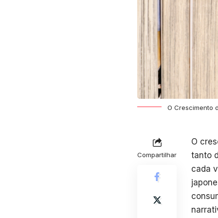
O Crescimento d
O cres
tanto 
Compartilhar
cada v
japone
consum
narrat