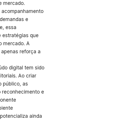
e mercado.
 e acompanhamento
m demandas e
e, essa
e estratégias que
o mercado. A
 apenas reforça a
do digital tem sido
oriais. Ao criar
 público, as
o reconhecimento e
ponente
biente
potencializa ainda