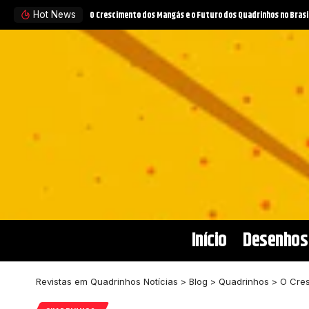
Hot News
Início
Desenhos
Revistas em Quadrinhos Notícias
>
Blog
>
Quadrinhos
>
O Cres