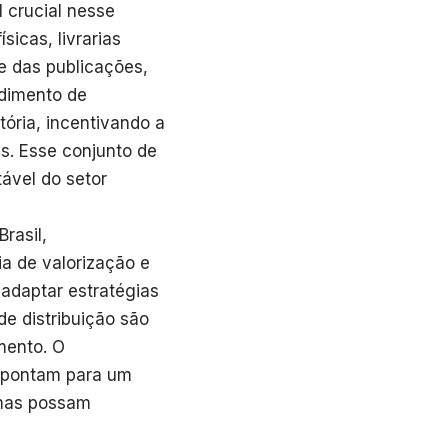
 crucial nesse
icas, livrarias
e das publicações,
endimento de
ória, incentivando a
s. Esse conjunto de
ável do setor
rasil,
 de valorização e
adaptar estratégias
de distribuição são
mento. O
 apontam para um
rmas possam