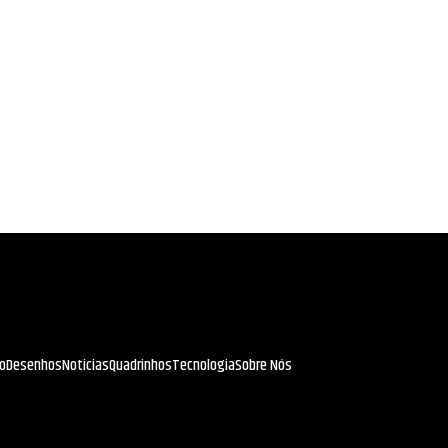
io
Desenhos
Noticias
Quadrinhos
Tecnologia
Sobre Nós