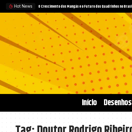
O Crescimento dos Mangás e o Futuro dos Quadrinhos no Brasi
Hot News
Início
Desenhos
Tag:
Doutor Rodrigo Ribeir